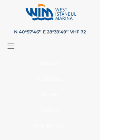
N 40°57’46’’ E 28°39’49’’ VHF 72
ANASAYFA
KURUMSAL
MARINA
FİYATLAR
YAKIN ROTALAR