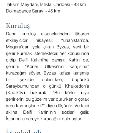
Taksim Meydanı, İstiklal Caddesi - 43 km
Dolmabahçe Sarayı - 45 km
Kuruluş
Daha kuruluş efsanelerinden itibaren
etkileyicidir hikâyesi: Yunanistan’da,
Megara’dan yola çıkan Byzas, yeni bir
şehir kurmak istemektedir. Yer konusunda
gidip Delfi Kahini’ne danışır. Kahin de,
şehrini “Körler Ülkesi’nin karşısına”
kuracağını söyler. Byzas kafası karışmış
bir şekilde dolanırken, bugünkü
Sarayburnu’ndan o günkü Khalkedon’a
(Kadıköy) bakarak, “Bu körler niye
şehirlerini bu güzelim yer dururken o çorak
yere kurmuşlar ki?” diye düşünür. Ve tabii
aklına Delfi Kahini’nin sözleri gelir.
İstanbul’u nereye kuracağını bulmuştur.