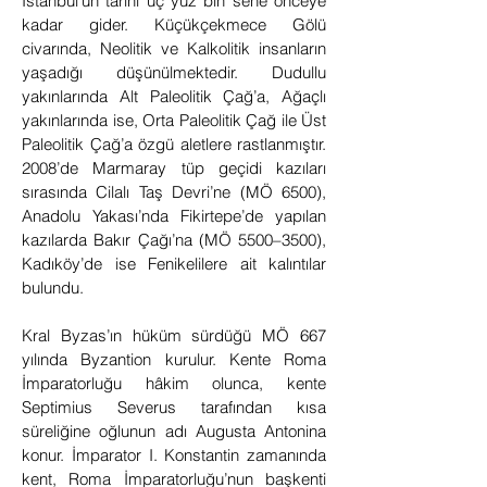
İstanbul’un tarihi üç yüz bin sene önceye
kadar gider. Küçükçekmece Gölü
civarında, Neolitik ve Kalkolitik insanların
yaşadığı düşünülmektedir. Dudullu
yakınlarında Alt Paleolitik Çağ’a, Ağaçlı
yakınlarında ise, Orta Paleolitik Çağ ile Üst
Paleolitik Çağ’a özgü aletlere rastlanmıştır.
2008’de Marmaray tüp geçidi kazıları
sırasında Cilalı Taş Devri’ne (MÖ 6500),
Anadolu Yakası’nda Fikirtepe’de yapılan
kazılarda Bakır Çağı’na (MÖ 5500–3500),
Kadıköy’de ise Fenikelilere ait kalıntılar
bulundu.
Kral Byzas’ın hüküm sürdüğü MÖ 667
yılında Byzantion kurulur. Kente Roma
İmparatorluğu hâkim olunca, kente
Septimius Severus tarafından kısa
süreliğine oğlunun adı Augusta Antonina
konur. İmparator I. Konstantin zamanında
kent, Roma İmparatorluğu’nun başkenti